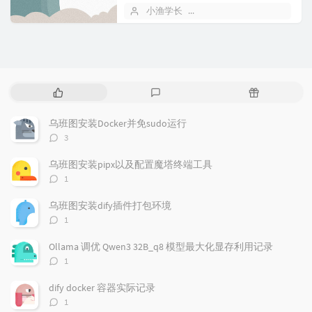
小渔学长
2022 年 02 月 05 日
热
最
随
门
新
机
文
评
文
乌班图安装Docker并免sudo运行
章
论
章
评
3
论
数：
乌班图安装pipx以及配置魔塔终端工具
评
1
论
数：
乌班图安装dify插件打包环境
评
1
论
数：
Ollama 调优 Qwen3 32B_q8 模型最大化显存利用记录
评
1
论
数：
dify docker 容器实际记录
评
1