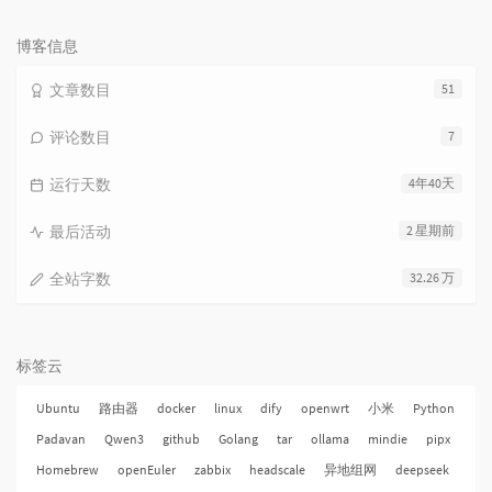
论
数：
博客信息
文章数目
51
评论数目
7
运行天数
4年40天
最后活动
2 星期前
全站字数
32.26 万
标签云
Ubuntu
路由器
docker
linux
dify
openwrt
小米
Python
Padavan
Qwen3
github
Golang
tar
ollama
mindie
pipx
Homebrew
openEuler
zabbix
headscale
异地组网
deepseek