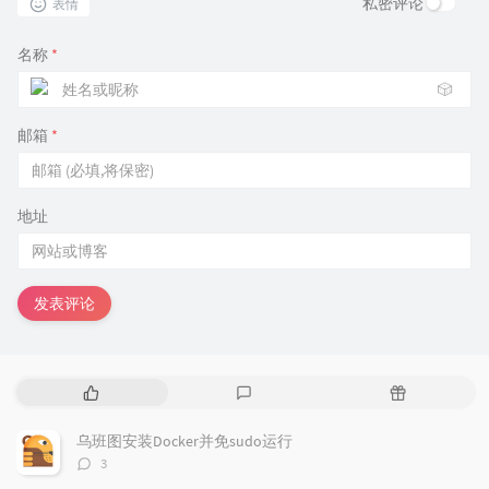
私密评论
表情
名称
*
🎲
邮箱
*
地址
发表评论
热
最
随
门
新
机
文
评
文
乌班图安装Docker并免sudo运行
章
论
章
评
3
论