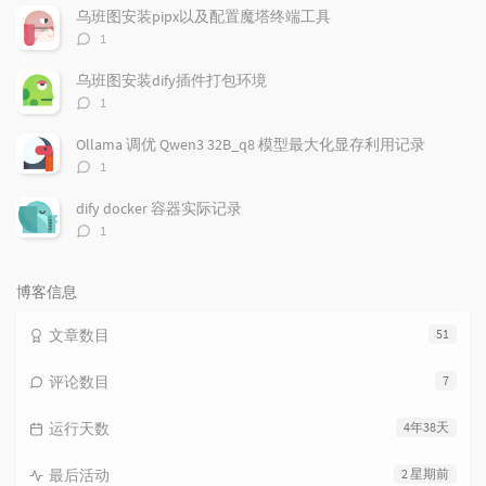
数：
乌班图安装pipx以及配置魔塔终端工具
评
1
论
数：
乌班图安装dify插件打包环境
评
1
论
数：
Ollama 调优 Qwen3 32B_q8 模型最大化显存利用记录
评
1
论
数：
dify docker 容器实际记录
评
1
论
数：
博客信息
文章数目
51
评论数目
7
运行天数
4年38天
最后活动
2 星期前