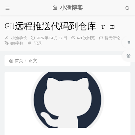
小渔博客
Git远程推送代码到仓库
博
发
小渔学长
2026 年 04 月 17 日
421 次浏览
暂无评论
主：
分
布
896字数
记录
类：
时
间：
首页
正文