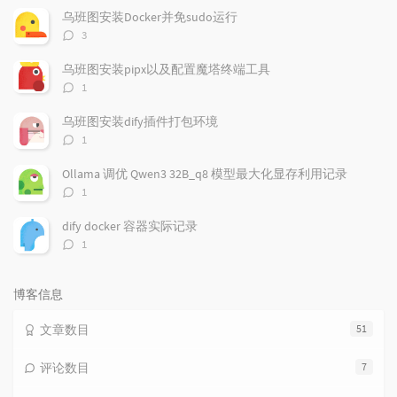
文
评
文
乌班图安装Docker并免sudo运行
章
论
章
评
3
论
数：
乌班图安装pipx以及配置魔塔终端工具
评
1
论
数：
乌班图安装dify插件打包环境
评
1
论
数：
Ollama 调优 Qwen3 32B_q8 模型最大化显存利用记录
评
1
论
数：
dify docker 容器实际记录
评
1
论
数：
博客信息
文章数目
51
评论数目
7