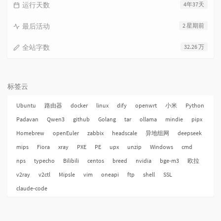
运行天数
4年37天
最后活动
2 星期前
全站字数
32.26 万
标签云
Ubuntu
路由器
docker
linux
dify
openwrt
小米
Python
Padavan
Qwen3
github
Golang
tar
ollama
mindie
pipx
Homebrew
openEuler
zabbix
headscale
异地组网
deepseek
mips
Fiora
xray
PXE
PE
upx
unzip
Windows
cmd
nps
typecho
Bilibili
centos
breed
nvidia
bge-m3
欧拉
v2ray
v2ctl
Mipsle
vim
oneapi
ftp
shell
SSL
claude-code