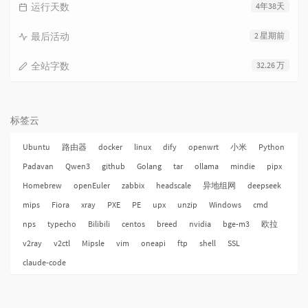
运行天数
4年38天
最后活动
2 星期前
全站字数
32.26 万
标签云
Ubuntu
路由器
docker
linux
dify
openwrt
小米
Python
Padavan
Qwen3
github
Golang
tar
ollama
mindie
pipx
Homebrew
openEuler
zabbix
headscale
异地组网
deepseek
mips
Fiora
xray
PXE
PE
upx
unzip
Windows
cmd
nps
typecho
Bilibili
centos
breed
nvidia
bge-m3
欧拉
v2ray
v2ctl
Mipsle
vim
oneapi
ftp
shell
SSL
claude-code