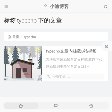
小渔博客
标签 typecho 下的文章
首页
typecho
typecho文章内挂载B站视频
方法给主题添加自定义样式:将以下代
码添加到主题的自定义CSS里
(Handsome主题在:控制台--外观-...
小渔学长
2022 年 07 月 05 日
热
最
随
门
新
机