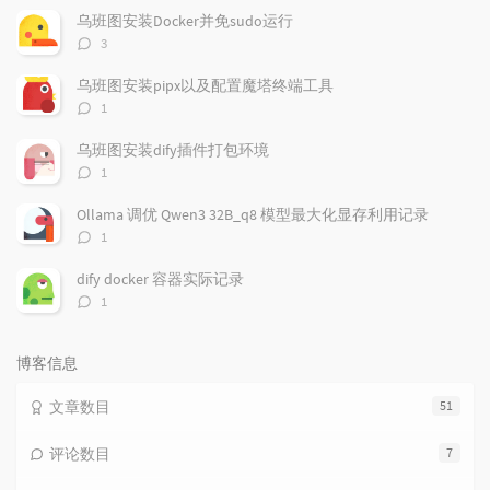
文
评
文
乌班图安装Docker并免sudo运行
章
论
章
评
3
论
数：
乌班图安装pipx以及配置魔塔终端工具
评
1
论
数：
乌班图安装dify插件打包环境
评
1
论
数：
Ollama 调优 Qwen3 32B_q8 模型最大化显存利用记录
评
1
论
数：
dify docker 容器实际记录
评
1
论
数：
博客信息
文章数目
51
评论数目
7