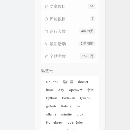
文章数目
51
评论数目
7
运行天数
4年39天
最后活动
2 星期前
全站字数
32.26 万
标签云
Ubuntu
路由器
docker
linux
dify
openwrt
小米
Python
Padavan
Qwen3
github
Golang
tar
ollama
mindie
pipx
Homebrew
openEuler