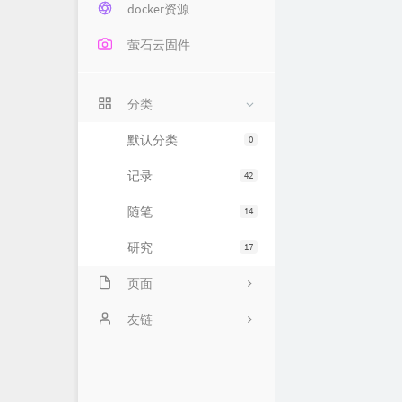
docker资源
萤石云固件
分类
默认分类
0
记录
42
随笔
14
研究
17
页面
关于
友链