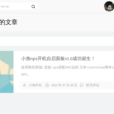
1
下的文章
2
3
4
5
6
小渔nps开机自启面板v1.0成功诞生！
7
使用教程新版: 老版: nps搭配VNC远程 主体 Control.bat脚本cl
8
OFF...
9
小渔学长
2022 年 07 月 05 日
暂无评论
10