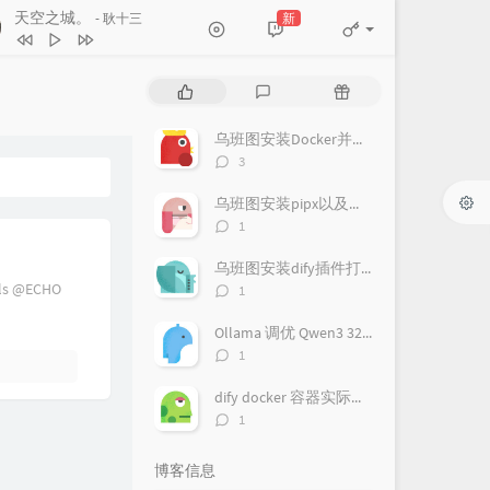
天空之城。
新
- 耿十三
天空之城。
耿十三
热
最
随
Bread and Bed/面包与床
门
新
机
文
评
文
乌班图安装Docker并免sudo运行
Y-0 椰林 / 李烨航
最想要的生活就在现在
谢春花
章
论
章
评
3
暗河
冯佳界
论
数：
乌班图安装pipx以及配置魔塔终端工具
火车开过破晓
房东的猫
评
1
论
剃须刀
沈以诚
数：
乌班图安装dify插件打包环境
由于时间与地域的关系
房东的猫
评
s @ECHO
1
论
街边的姑娘
王乐蔚
数：
Ollama 调优 Qwen3 32B_q8 模型最大化显存利用记录
春的茉莉花开
冯毅
评
1
论
轻轻
徐海俏
数：
dify docker 容器实际记录
评
1
论
数：
博客信息