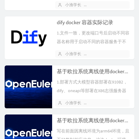
先备份，别数据搞掉了...
小渔学长
2025 年 10 月 15 日
dify docker 容器实际记录
1.文件一致，更改端口号后启动不同容
器名称用于启动不同的容器服务于不
同的人或团体docker compo...
小渔学长
2025 年 09 月 16 日
1
基于欧拉系统离线使用docker容器配置昇腾910 B2使用bge-m3嵌入模型记录
1.部署方式大模型容器部署在910B2，
dify、oneapi等部署在X86志强服务器
上，实现前后端分离...
小渔学长
2025 年 08 月 15 日
基于欧拉系统离线使用docker容器配置mindie调用昇腾910 B2使用Qwen3 32B进行推理记录
写在前面因离线环境为arm64环境，且