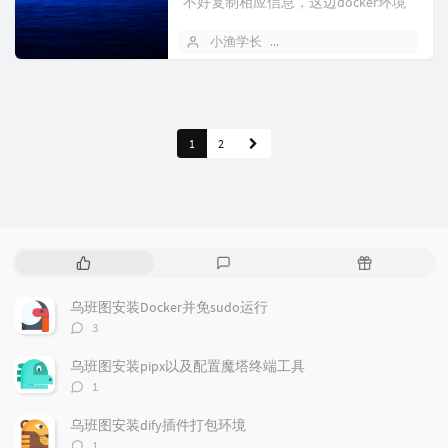
不好复制相应信息，这边docker环境
部署及之前的相应内容均在X8...
小渔学长
2025 年 08 月 06 日
1
2
热
最
随
门
新
机
文
评
文
乌班图安装Docker并免sudo运行
章
论
章
评
3
论
数：
乌班图安装pipx以及配置魔塔终端工具
评
1
论
数：
乌班图安装dify插件打包环境
评
1