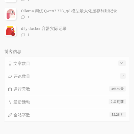
论
数：
Ollama 调优 Qwen3 32B_q8 模型最大化显存利用记录
评
1
论
数：
dify docker 容器实际记录
评
1
论
数：
博客信息
文章数目
51
评论数目
7
运行天数
4年39天
最后活动
2 星期前
全站字数
32.26 万