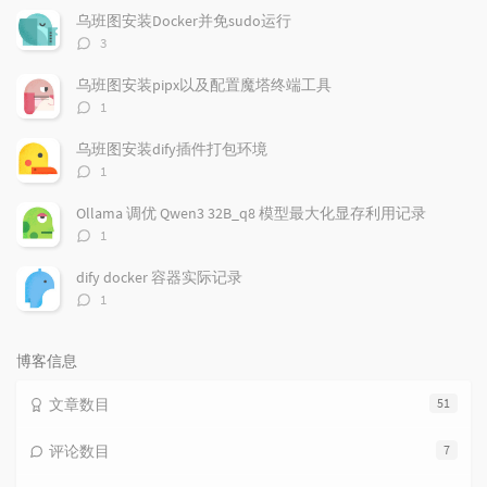
文
评
文
乌班图安装Docker并免sudo运行
章
论
章
评
3
论
数：
乌班图安装pipx以及配置魔塔终端工具
评
1
论
数：
乌班图安装dify插件打包环境
评
1
论
数：
Ollama 调优 Qwen3 32B_q8 模型最大化显存利用记录
评
1
论
数：
dify docker 容器实际记录
评
1
论
数：
博客信息
文章数目
51
评论数目
7