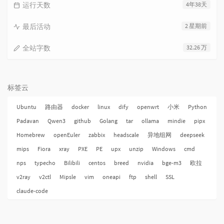
运行天数
4年38天
最后活动
2 星期前
全站字数
32.26 万
标签云
Ubuntu
路由器
docker
linux
dify
openwrt
小米
Python
Padavan
Qwen3
github
Golang
tar
ollama
mindie
pipx
Homebrew
openEuler
zabbix
headscale
异地组网
deepseek
mips
Fiora
xray
PXE
PE
upx
unzip
Windows
cmd
nps
typecho
Bilibili
centos
breed
nvidia
bge-m3
欧拉
v2ray
v2ctl
Mipsle
vim
oneapi
ftp
shell
SSL
claude-code