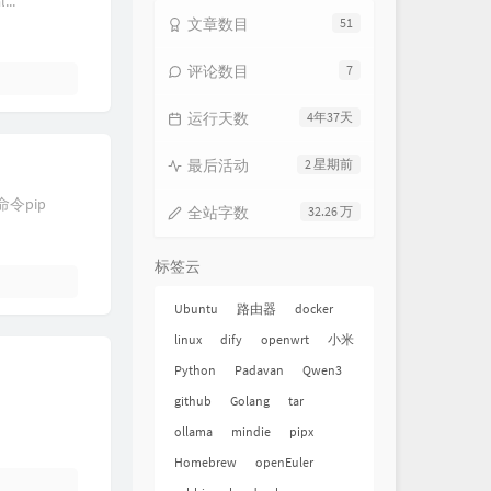
..
文章数目
51
评论数目
7
运行天数
4年37天
最后活动
2 星期前
令pip
全站字数
32.26 万
标签云
Ubuntu
路由器
docker
linux
dify
openwrt
小米
Python
Padavan
Qwen3
github
Golang
tar
ollama
mindie
pipx
Homebrew
openEuler