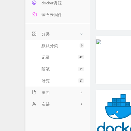
docker资源
萤石云固件
分类
默认分类
0
记录
42
随笔
14
研究
17
页面
关于
友链