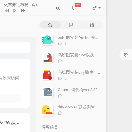
火车开过破晓
Y-0 椰林 / 李烨航
新
- 房东的猫
最想要的生活就在现在
谢春花
暗河
冯佳界
热
最
随
火车开过破晓
房东的猫
门
新
机
剃须刀
沈以诚
文
评
文
乌班图安装Docker并免sudo运行
章
论
章
由于时间与地域的关系
房东的猫
评
3
论
街边的姑娘
王乐蔚
数：
乌班图安装pipx以及配置魔塔终端工具
评
春的茉莉花开
冯毅
1
论
轻轻
徐海俏
数：
乌班图安装dify插件打包环境
评
网段来访问
1
论
数：
Ollama 调优 Qwen3 32B_q8 模型最大化显存利用记录
评
1
论
数：
dify docker 容器实际记录
评
1
论
Ubuntu 20.04.6 LTS x86_64交叉编译Mipsle架构v2ray以及v2ctl
数：
博客信息