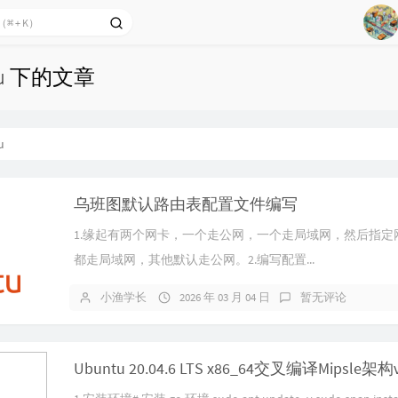
3
4
tu 下的文章
5
6
7
u
8
9
乌班图默认路由表配置文件编写
10
1.缘起有两个网卡，一个走公网，一个走局域网，然后指定
都走局域网，其他默认走公网。2.编写配置...
小渔学长
2026 年 03 月 04 日
暂无评论