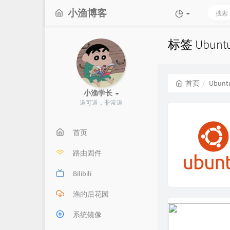
小渔博客
标签 Ubun
首页
Ubunt
小渔学长
道可道，非常道
首页
路由固件
Bilibili
渔的后花园
系统镜像