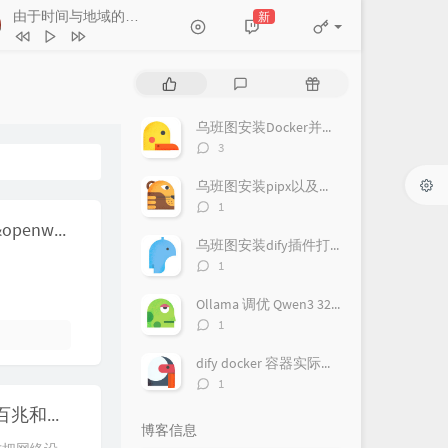
由于时间与地域的关系
Y-0 椰林 / 李烨航
新
- 房东的猫
最想要的生活就在现在
谢春花
暗河
冯佳界
热
最
随
火车开过破晓
房东的猫
门
新
机
剃须刀
沈以诚
文
评
文
乌班图安装Docker并免sudo运行
章
论
章
由于时间与地域的关系
房东的猫
评
3
论
街边的姑娘
王乐蔚
数：
乌班图安装pipx以及配置魔塔终端工具
评
春的茉莉花开
冯毅
1
论
CMCC_L1-1 中国移动云路由器 自适配Padavan&openwrt固件
轻轻
徐海俏
数：
乌班图安装dify插件打包环境
评
1
论
数：
Ollama 调优 Qwen3 32B_q8 模型最大化显存利用记录
评
1
论
数：
dify docker 容器实际记录
评
1
论
无需拆机或u盘！ssh小米路由器3G 3a 3c 4c 4a百兆和千兆版本等开启 telnet 刷breed
数：
博客信息