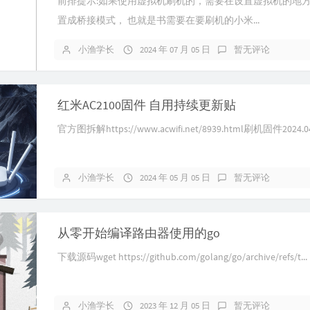
前排提示:如果使用虚拟机刷机的，需要在设置虚拟机的地
置成桥接模式， 也就是书需要在要刷机的小米...
小渔学长
2024 年 07 月 05 日
暂无评论
红米AC2100固件 自用持续更新贴
官方图拆解https://www.acwifi.net/8939.html刷机固件2024.04.2
小渔学长
2024 年 05 月 05 日
暂无评论
从零开始编译路由器使用的go
下载源码wget https://github.com/golang/go/archive/refs/t...
小渔学长
2023 年 12 月 05 日
暂无评论