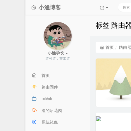
小渔博客
标签 路由
首页
路由
小渔学长
道可道，非常道
首页
路由固件
Bilibili
渔的后花园
系统镜像