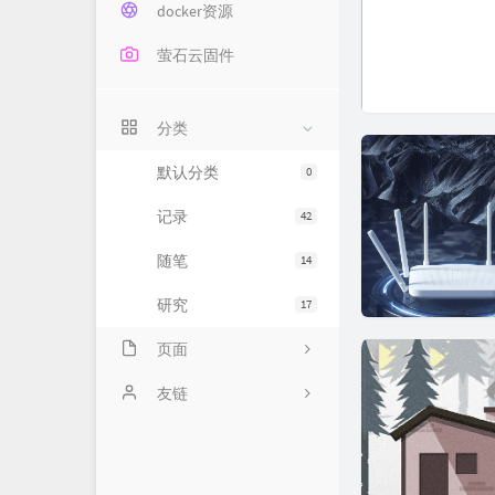
docker资源
萤石云固件
分类
默认分类
0
记录
42
随笔
14
研究
17
页面
关于
友链