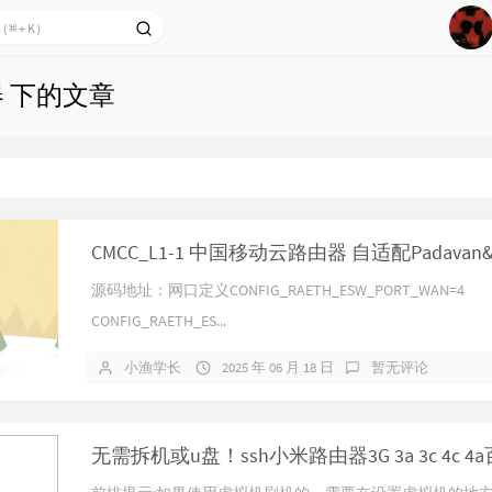
3
4
器 下的文章
5
6
7
器
8
9
10
源码地址：网口定义CONFIG_RAETH_ESW_PORT_WAN=4
CONFIG_RAETH_ES...
小渔学长
2025 年 06 月 18 日
暂无评论