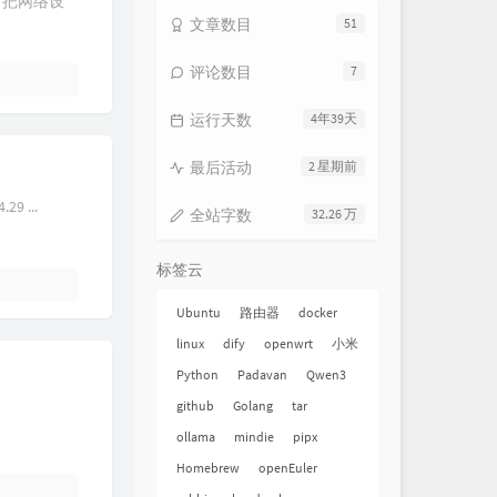
方把网络设
文章数目
51
评论数目
7
运行天数
4年39天
最后活动
2 星期前
9 ...
全站字数
32.26 万
标签云
Ubuntu
路由器
docker
linux
dify
openwrt
小米
Python
Padavan
Qwen3
github
Golang
tar
ollama
mindie
pipx
Homebrew
openEuler