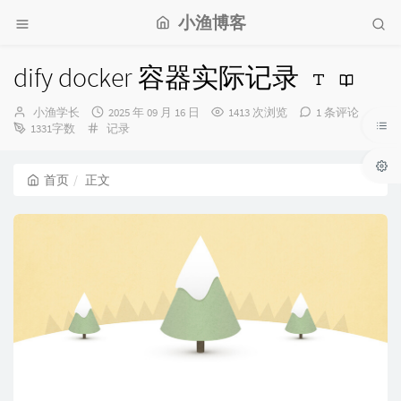
小渔博客
dify docker 容器实际记录
博
发
小渔学长
2025 年 09 月 16 日
1413 次浏览
1 条评论
主：
分
布
1331字数
记录
类：
时
间：
首页
正文