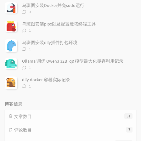
文
评
文
乌班图安装Docker并免sudo运行
章
论
章
评
3
论
数：
乌班图安装pipx以及配置魔塔终端工具
评
1
论
数：
乌班图安装dify插件打包环境
评
1
论
数：
Ollama 调优 Qwen3 32B_q8 模型最大化显存利用记录
评
1
论
数：
dify docker 容器实际记录
评
1
论
数：
博客信息
文章数目
51
评论数目
7