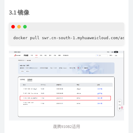
3.1 镜像
docker pull swr.cn-south-1.myhuaweicloud.com/ascen
晟腾910B2适用