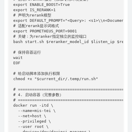
export ENABLE_BOOST=True

export IS_RERANK=1

# 声明为rerank模型

export DEFAULT_PROMPT="<Query>: <s1>\\n<Document>: 
# 适配rerank提示词格式

export PROMETHEUS_PORT=9001

# 关键：为reranker指定独立的监控端口

bash start.sh $reranker_model_id $listen_ip $reran
# 保持容器运行

wait

EOF

# 给启动脚本添加执行权限

chmod +x "$current_dir/.temp/run.sh"

# ==============================================

# 4. 启动容器（完整参数）

# ==============================================

docker run -itd \

  --name=mis-tei \

  --net=host \

  --privileged \

  --user root \

  --device=/dev/davinci_manager \
