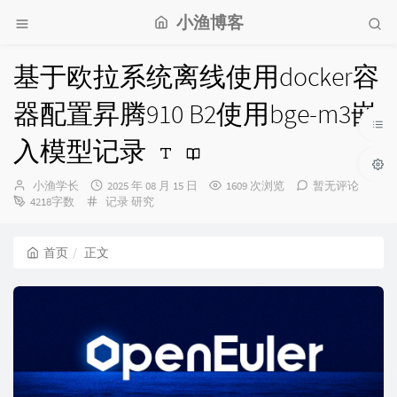
小渔博客
基于欧拉系统离线使用docker容
器配置昇腾910 B2使用bge-m3嵌
入模型记录
博
发
小渔学长
2025 年 08 月 15 日
1609 次浏览
暂无评论
主：
分
布
4218字数
记录
研究
类：
时
间：
首页
正文