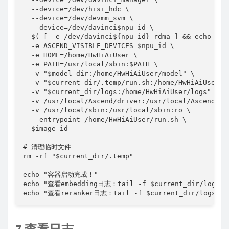
  --device=/dev/hisi_hdc \

  --device=/dev/devmm_svm \

  --device=/dev/davinci$npu_id \

  $( [ -e /dev/davinci${npu_id}_rdma ] && echo "--
  -e ASCEND_VISIBLE_DEVICES=$npu_id \

  -e HOME=/home/HwHiAiUser \

  -e PATH=/usr/local/sbin:$PATH \

  -v "$model_dir:/home/HwHiAiUser/model" \

  -v "$current_dir/.temp/run.sh:/home/HwHiAiUser/ru
  -v "$current_dir/logs:/home/HwHiAiUser/logs" \

  -v /usr/local/Ascend/driver:/usr/local/Ascend/dri
  -v /usr/local/sbin:/usr/local/sbin:ro \

  --entrypoint /home/HwHiAiUser/run.sh \

  $image_id

# 清理临时文件

rm -rf "$current_dir/.temp"

echo "容器启动完成！"

echo "查看embedding日志：tail -f $current_dir/logs/em
echo "查看reranker日志：tail -f $current_dir/logs/re