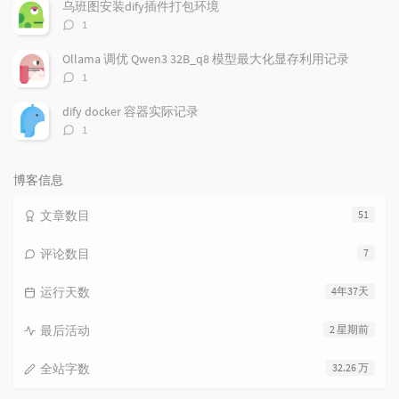
数：
乌班图安装dify插件打包环境
评
1
论
数：
Ollama 调优 Qwen3 32B_q8 模型最大化显存利用记录
评
1
论
数：
dify docker 容器实际记录
评
1
论
数：
博客信息
文章数目
51
评论数目
7
运行天数
4年37天
最后活动
2 星期前
全站字数
32.26 万