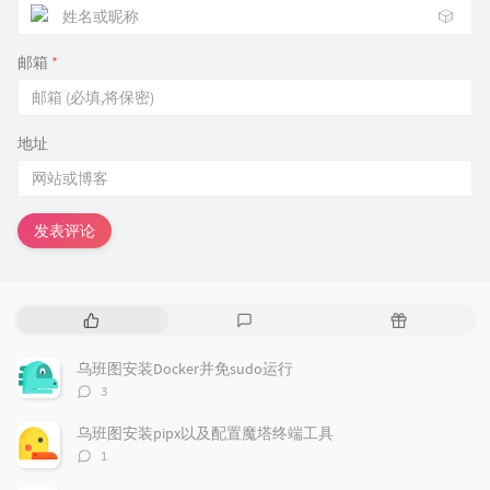
🎲
邮箱
*
地址
发表评论
热
最
随
门
新
机
文
评
文
乌班图安装Docker并免sudo运行
章
论
章
评
3
论
数：
乌班图安装pipx以及配置魔塔终端工具
评
1
论