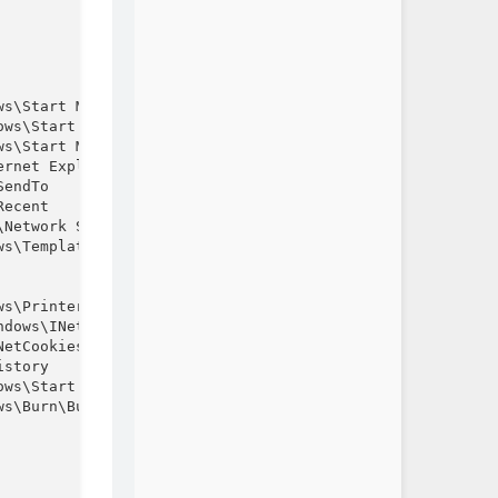
s\Start Menu

ws\Start Menu\Programs

s\Start Menu\Programs\Startup

rnet Explorer\Quick Launch

endTo

ecent

Network Shortcuts

s\Templates

s\Printer Shortcuts

dows\INetCache

etCookies

story

ws\Start Menu\Programs\Administrative Tools

s\Burn\Burn
