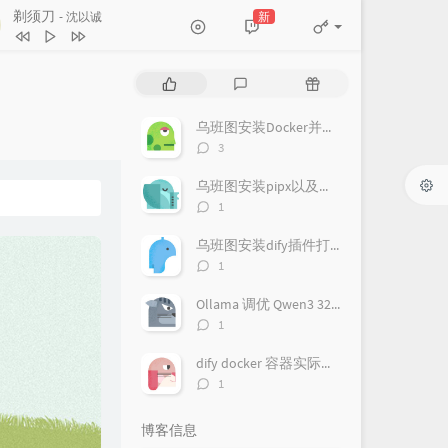
剃须刀
Y-0 椰林 / 李烨航
新
- 沈以诚
最想要的生活就在现在
谢春花
暗河
冯佳界
热
最
随
火车开过破晓
房东的猫
门
新
机
剃须刀
沈以诚
文
评
文
乌班图安装Docker并免sudo运行
章
论
章
由于时间与地域的关系
房东的猫
评
3
论
街边的姑娘
王乐蔚
数：
乌班图安装pipx以及配置魔塔终端工具
评
春的茉莉花开
冯毅
1
论
轻轻
徐海俏
数：
乌班图安装dify插件打包环境
评
1
论
数：
Ollama 调优 Qwen3 32B_q8 模型最大化显存利用记录
评
1
论
数：
dify docker 容器实际记录
评
1
论
数：
博客信息