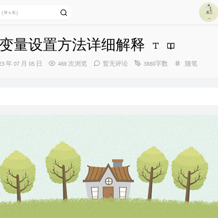
3
4
环境变量设置方法详细解释
5
6
分
23 年 07 月 05 日
488 次浏览
暂无评论
3880字数
随笔
7
类：
8
：
9
10