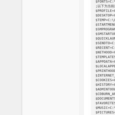
$FONTS=C:
;以下为当前
$PROFILE=
$DESKTOP=
$TEMP=C:\
$STARTMEN
$SMPROGRA
$SMSTARTU
$QUICKLAU
$SENDTO=C
$RECENT=C
$NETHOOD=
$TEMPLATE
$APPDATA=
$LOCALAPP
$PRINTHOO
$INTERNET
$COOKIES=
$HISTORY=
$ADMINTOO
$CDBURN_A
$DOCUMENT
$FAVORITE
$MUSIC=C:
$PICTURES