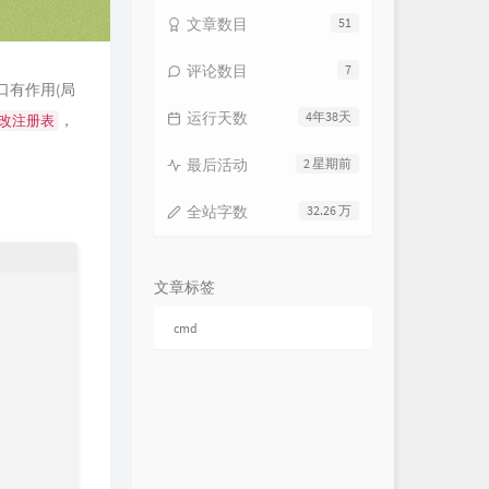
文章数目
51
评论数目
7
口有作用(局
运行天数
4年38天
，
改注册表
最后活动
2 星期前
全站字数
32.26 万
文章标签
cmd