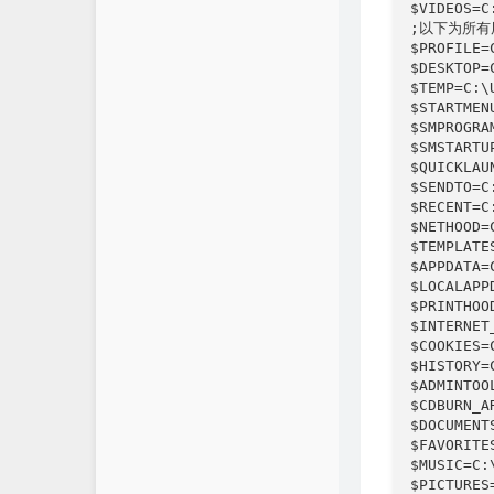
$VIDEOS=C
;以下为所有
$PROFILE=
$DESKTOP=
$TEMP=C:\
$STARTMEN
$SMPROGRA
$SMSTARTU
$QUICKLAU
$SENDTO=C
$RECENT=C
$NETHOOD=
$TEMPLATE
$APPDATA=
$LOCALAPP
$PRINTHOO
$INTERNET
$COOKIES=
$HISTORY=
$ADMINTOO
$CDBURN_A
$DOCUMENT
$FAVORITE
$MUSIC=C:
$PICTURES