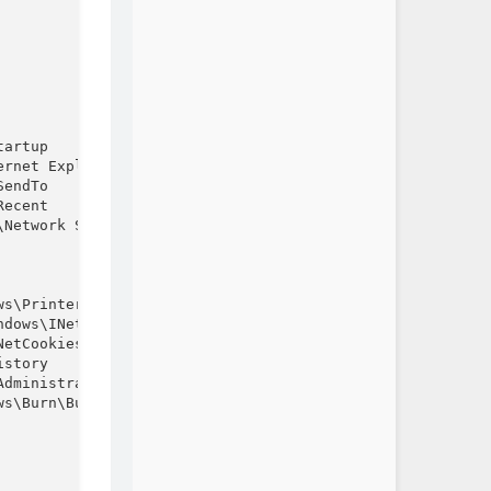
artup

rnet Explorer\Quick Launch

endTo

ecent

Network Shortcuts

s\Printer Shortcuts

dows\INetCache

etCookies

story

dministrative Tools

s\Burn\Burn
