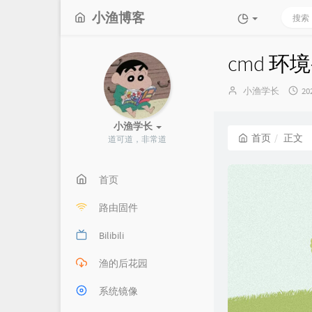
小渔博客
cmd 
博
发
小渔学长
20
主：
布
时
小渔学长
间
首页
正文
道可道，非常道
首页
路由固件
Bilibili
渔的后花园
系统镜像