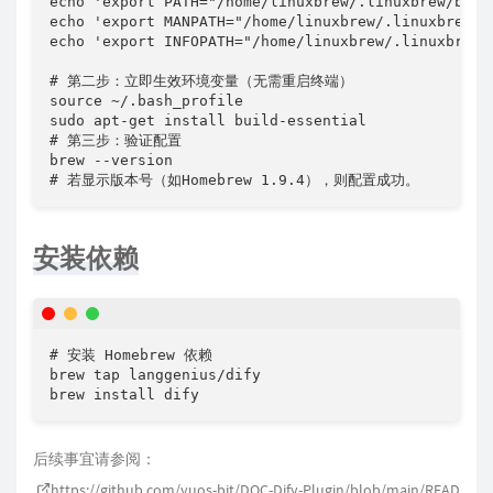
echo 'export PATH="/home/linuxbrew/.linuxbrew/bin:$
echo 'export MANPATH="/home/linuxbrew/.linuxbrew/s
echo 'export INFOPATH="/home/linuxbrew/.linuxbrew/
# 第二步：立即生效环境变量（无需重启终端）

source ~/.bash_profile

sudo apt-get install build-essential

# 第三步：验证配置

brew --version

# 若显示版本号（如Homebrew 1.9.4），则配置成功。
安装依赖
# 安装 Homebrew 依赖

brew tap langgenius/dify

brew install dify
后续事宜请参阅：
https://github.com/yuos-bit/DOC-Dify-Plugin/blob/main/READ