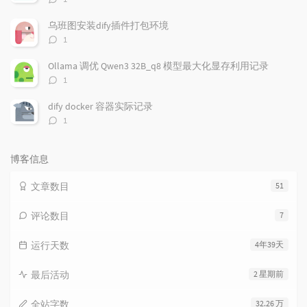
论
数：
乌班图安装dify插件打包环境
评
1
论
数：
Ollama 调优 Qwen3 32B_q8 模型最大化显存利用记录
评
1
论
数：
dify docker 容器实际记录
评
1
论
数：
博客信息
文章数目
51
评论数目
7
运行天数
4年39天
最后活动
2 星期前
全站字数
32.26 万