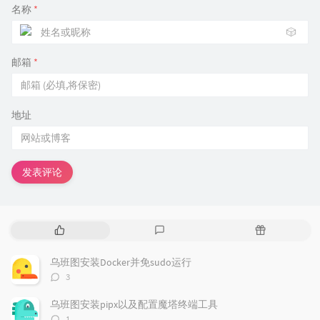
名称
*
🎲
邮箱
*
地址
发表评论
热
最
随
门
新
机
文
评
文
乌班图安装Docker并免sudo运行
章
论
章
评
3
论
数：
乌班图安装pipx以及配置魔塔终端工具
评
1