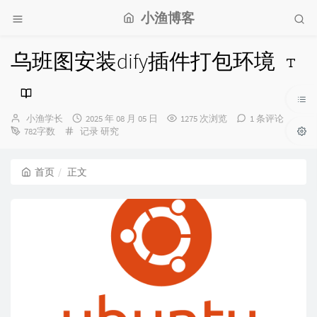
小渔博客
乌班图安装dify插件打包环境
博
发
小渔学长
2025 年 08 月 05 日
1275 次浏览
1 条评论
主：
分
布
782字数
记录
研究
类：
时
间：
首页
正文